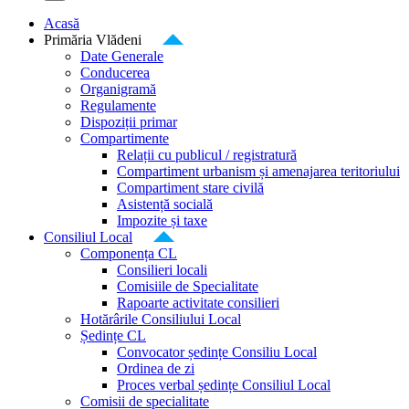
Acasă
Primăria Vlădeni
Date Generale
Conducerea
Organigramă
Regulamente
Dispoziții primar
Compartimente
Relații cu publicul / registratură
Compartiment urbanism și amenajarea teritoriului
Compartiment stare civilă
Asistență socială
Impozite și taxe
Consiliul Local
Componența CL
Consilieri locali
Comisiile de Specialitate
Rapoarte activitate consilieri
Hotărârile Consiliului Local
Ședințe CL
Convocator ședințe Consiliu Local
Ordinea de zi
Proces verbal ședințe Consiliul Local
Comisii de specialitate