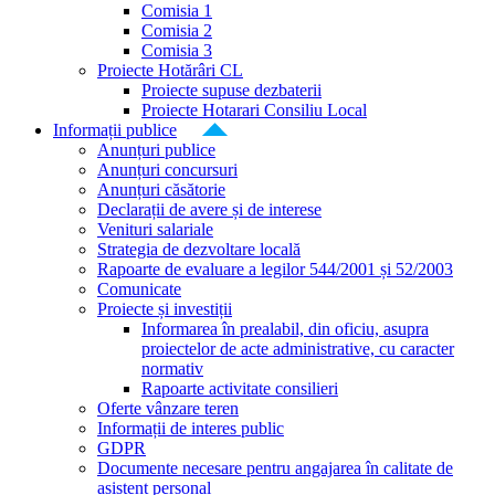
Comisia 1
Comisia 2
Comisia 3
Proiecte Hotărâri CL
Proiecte supuse dezbaterii
Proiecte Hotarari Consiliu Local
Informații publice
Anunțuri publice
Anunțuri concursuri
Anunțuri căsătorie
Declarații de avere și de interese
Venituri salariale
Strategia de dezvoltare locală
Rapoarte de evaluare a legilor 544/2001 și 52/2003
Comunicate
Proiecte și investiții
Informarea în prealabil, din oficiu, asupra
proiectelor de acte administrative, cu caracter
normativ
Rapoarte activitate consilieri
Oferte vânzare teren
Informații de interes public
GDPR
Documente necesare pentru angajarea în calitate de
asistent personal