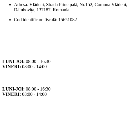
Adresa: Vlădeni, Strada Principală, Nr.152, Comuna Vlădeni,
Dâmbovița, 137187, Romania
Cod identificare fiscală: 15651082
Orar
Program de funcționare
LUNI-JOI:
08:00 - 16:30
VINERI:
08:00 - 14:00
Program cu publicul
LUNI-JOI:
08:00 - 16:30
VINERI:
08:00 - 14:00