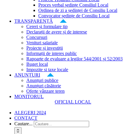
Proces verbal ședințe Consiliul Local
Ordinea de zi a ședinței de Consiliu Local
Convocator ședințe de Consiliu Local
TRANSPARENȚĂ
Cereri și formulare tip
Declarații de avere și de interese
Concursuri
Venituri salariale
Proiecte și investiții
Informații de interes public
Rapoarte de evaluare a legilor 544/2001 și 52/2003
Buget local
Impozite si taxe locale
ANUNȚURI
Anunțuri publice
Anunțuri căsătorie
Oferte vânzare teren
MONITORUL
OFICIAL LOCAL
ALEGERI 2024
CONTACT
Cautare...