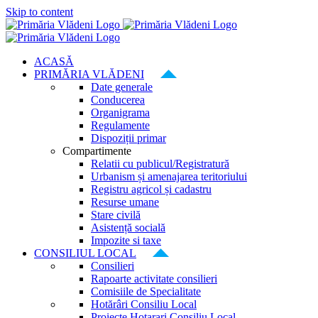
Skip to content
ACASĂ
PRIMĂRIA VLĂDENI
Date generale
Conducerea
Organigrama
Regulamente
Dispoziții primar
Compartimente
Relatii cu publicul/Registratură
Urbanism și amenajarea teritoriului
Registru agricol și cadastru
Resurse umane
Stare civilă
Asistență socială
Impozite si taxe
CONSILIUL LOCAL
Consilieri
Rapoarte activitate consilieri
Comisiile de Specialitate
Hotărâri Consiliu Local
Proiecte Hotarari Consiliu Local