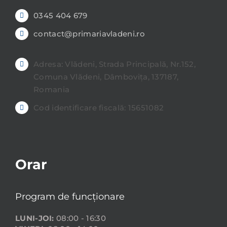
0345 404 679
contact@primariavladeni.ro
Adresa: Vlădeni, Strada Principală, Nr.152,
Comuna Vlădeni, Dâmbovița, 137187,
Romania
Cod identificare fiscală: 15651082
Orar
Program de funcționare
LUNI-JOI:
08:00 - 16:30