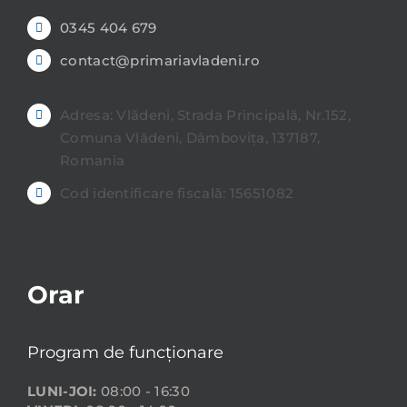
0345 404 679
contact@primariavladeni.ro
Adresa: Vlădeni, Strada Principală, Nr.152,
Comuna Vlădeni, Dâmbovița, 137187,
Romania
Cod identificare fiscală: 15651082
Orar
Program de funcționare
LUNI-JOI:
08:00 - 16:30