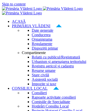
Skip to content
ACASĂ
PRIMĂRIA VLĂDENI
Date generale
Conducerea
Organigrama
Regulamente
Dispoziții primar
Compartimente
Relatii cu publicul/Registratură
Urbanism și amenajarea teritoriului
Registru agricol și cadastru
Resurse umane
Stare civilă
Asistență socială
Impozite si taxe
CONSILIUL LOCAL
Consilieri
Rapoarte activitate consilieri
Comisiile de Specialitate
Hotărâri Consiliu Local
Proiecte Hotarari Consiliu Local