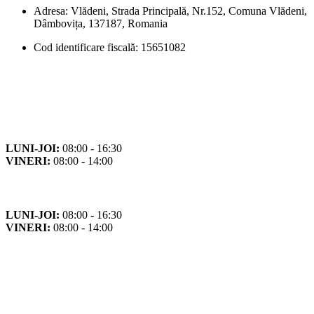
Adresa: Vlădeni, Strada Principală, Nr.152, Comuna Vlădeni,
Dâmbovița, 137187, Romania
Cod identificare fiscală: 15651082
Orar
Program de funcționare
LUNI-JOI:
08:00 - 16:30
VINERI:
08:00 - 14:00
Program cu publicul
LUNI-JOI:
08:00 - 16:30
VINERI:
08:00 - 14:00