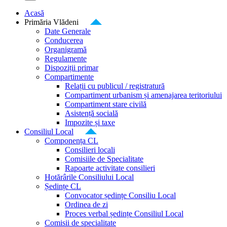
Acasă
Primăria Vlădeni
Date Generale
Conducerea
Organigramă
Regulamente
Dispoziții primar
Compartimente
Relații cu publicul / registratură
Compartiment urbanism și amenajarea teritoriului
Compartiment stare civilă
Asistență socială
Impozite și taxe
Consiliul Local
Componența CL
Consilieri locali
Comisiile de Specialitate
Rapoarte activitate consilieri
Hotărârile Consiliului Local
Ședințe CL
Convocator ședințe Consiliu Local
Ordinea de zi
Proces verbal ședințe Consiliul Local
Comisii de specialitate