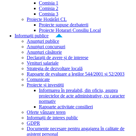
Comisia 1
Comisia 2
Comisia 3
Proiecte Hotărâri CL
Proiecte supuse dezbaterii
Proiecte Hotarari Consiliu Local
Informații publice
Anunțuri publice
Anunțuri concursuri
Anunțuri căsătorie
Declarații de avere și de interese
Venituri salariale
Strategia de dezvoltare locală
Rapoarte de evaluare a legilor 544/2001 și 52/2003
Comunicate
Proiecte și investiții
Informarea în prealabil, din oficiu, asupra
proiectelor de acte administrative, cu caracter
normativ
Rapoarte activitate consilieri
Oferte vânzare teren
Informații de interes public
GDPR
Documente necesare pentru angajarea în calitate de
asistent personal