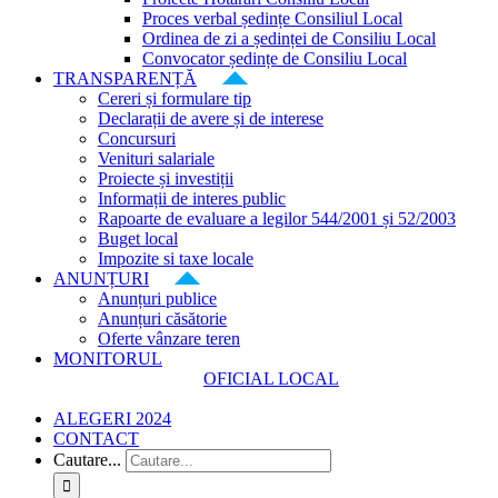
Proces verbal ședințe Consiliul Local
Ordinea de zi a ședinței de Consiliu Local
Convocator ședințe de Consiliu Local
TRANSPARENȚĂ
Cereri și formulare tip
Declarații de avere și de interese
Concursuri
Venituri salariale
Proiecte și investiții
Informații de interes public
Rapoarte de evaluare a legilor 544/2001 și 52/2003
Buget local
Impozite si taxe locale
ANUNȚURI
Anunțuri publice
Anunțuri căsătorie
Oferte vânzare teren
MONITORUL
OFICIAL LOCAL
ALEGERI 2024
CONTACT
Cautare...