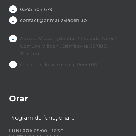
0345 404 679
contact@primariavladeni.ro
Adresa: Vlădeni, Strada Principală, Nr.152,
Comuna Vlădeni, Dâmbovița, 137187,
Romania
Cod identificare fiscală: 15651082
Orar
Program de funcționare
LUNI-JOI:
08:00 - 16:30