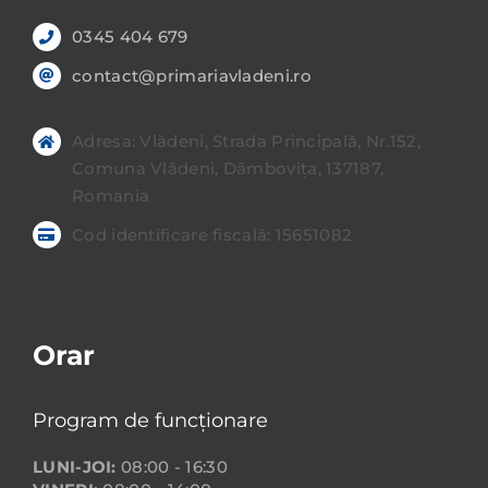
0345 404 679
contact@primariavladeni.ro
Adresa: Vlădeni, Strada Principală, Nr.152,
Comuna Vlădeni, Dâmbovița, 137187,
Romania
Cod identificare fiscală: 15651082
Orar
Program de funcționare
LUNI-JOI:
08:00 - 16:30