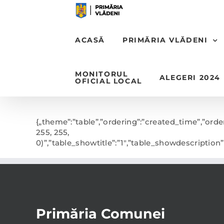
Skip
to
content
ACASĂ
PRIMĂRIA VLĂDENI
MONITORUL
ALEGERI 2024
OFICIAL LOCAL
{„theme”:”table”,”ordering”:”created_time”,”orde
255, 255,
0)”,”table_showtitle”:”1″,”table_showdescriptio
Primăria Comunei