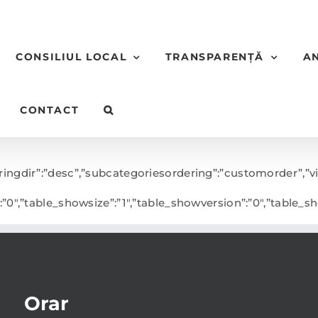
CONSILIUL LOCAL
TRANSPARENȚĂ
A
CONTACT
ringdir”:”desc”,”subcategoriesordering”:”customorder”,”vi
n”:”0″,”table_showsize”:”1″,”table_showversion”:”0″,”table
Orar