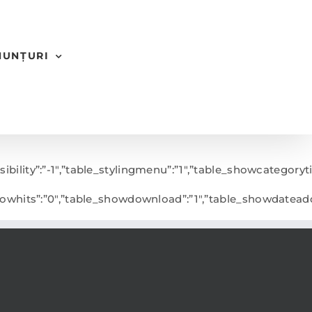
NUNȚURI
sibility”:”-1″,”table_stylingmenu”:”1″,”table_showcategor
_showhits”:”0″,”table_showdownload”:”1″,”table_showdatead