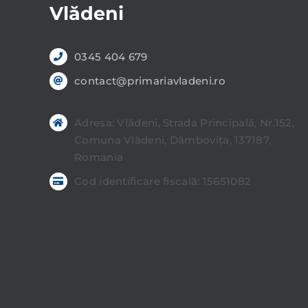
Vlădeni
0345 404 679
contact@primariavladeni.ro
Adresa: Vlădeni, Strada Principală, Nr.152,
Comuna Vlădeni, Dâmbovița, 137187,
Romania
Cod identificare fiscală: 15651082