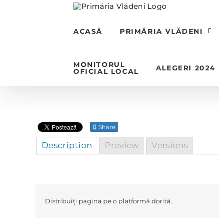
Skip
to
content
ACASĂ
PRIMĂRIA VLĂDENI
MONITORUL
ALEGERI 2024
OFICIAL LOCAL
Share
Description
Preview
Versions
Distribuiți pagina pe o platformă dorită.