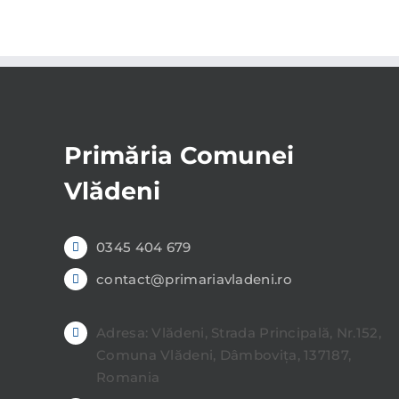
Primăria Comunei
Vlădeni
0345 404 679
contact@primariavladeni.ro
Adresa: Vlădeni, Strada Principală, Nr.152,
Comuna Vlădeni, Dâmbovița, 137187,
Romania