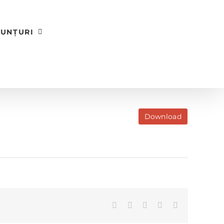
UNȚURI
Download
Facebook
X
LinkedIn
WhatsApp
E-
mail: