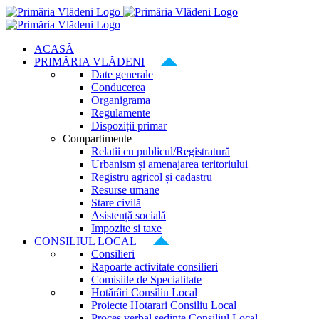
Skip
to
content
ACASĂ
PRIMĂRIA VLĂDENI
Date generale
Conducerea
Organigrama
Regulamente
Dispoziții primar
Compartimente
Relatii cu publicul/Registratură
Urbanism și amenajarea teritoriului
Registru agricol și cadastru
Resurse umane
Stare civilă
Asistență socială
Impozite si taxe
CONSILIUL LOCAL
Consilieri
Rapoarte activitate consilieri
Comisiile de Specialitate
Hotărâri Consiliu Local
Proiecte Hotarari Consiliu Local
Proces verbal ședințe Consiliul Local