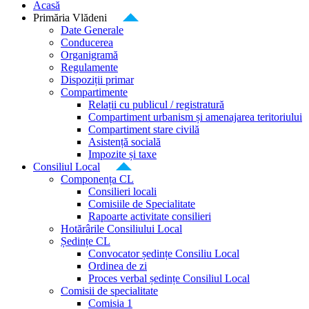
Acasă
Primăria Vlădeni
Date Generale
Conducerea
Organigramă
Regulamente
Dispoziții primar
Compartimente
Relații cu publicul / registratură
Compartiment urbanism și amenajarea teritoriului
Compartiment stare civilă
Asistență socială
Impozite și taxe
Consiliul Local
Componența CL
Consilieri locali
Comisiile de Specialitate
Rapoarte activitate consilieri
Hotărârile Consiliului Local
Ședințe CL
Convocator ședințe Consiliu Local
Ordinea de zi
Proces verbal ședințe Consiliul Local
Comisii de specialitate
Comisia 1