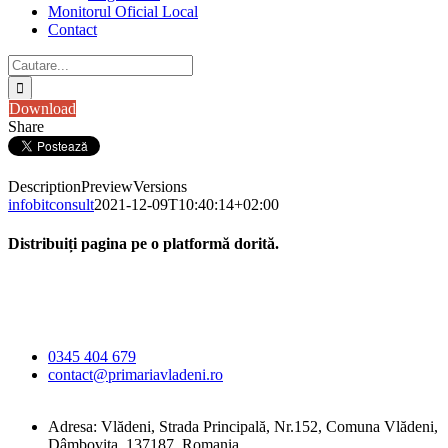
Monitorul Oficial Local
Contact
Cautare...
Download
Share
Description
Preview
Versions
infobitconsult
2021-12-09T10:40:14+02:00
Distribuiți pagina pe o platformă dorită.
Facebook
X
LinkedIn
WhatsApp
E-
Primăria Comunei
mail:
Vlădeni
0345 404 679
contact@primariavladeni.ro
Adresa: Vlădeni, Strada Principală, Nr.152, Comuna Vlădeni,
Dâmbovița, 137187, Romania