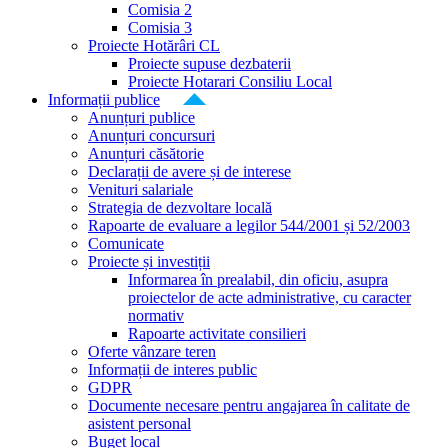
Comisia 2
Comisia 3
Proiecte Hotărâri CL
Proiecte supuse dezbaterii
Proiecte Hotarari Consiliu Local
Informații publice
Anunțuri publice
Anunțuri concursuri
Anunțuri căsătorie
Declarații de avere și de interese
Venituri salariale
Strategia de dezvoltare locală
Rapoarte de evaluare a legilor 544/2001 și 52/2003
Comunicate
Proiecte și investiții
Informarea în prealabil, din oficiu, asupra
proiectelor de acte administrative, cu caracter
normativ
Rapoarte activitate consilieri
Oferte vânzare teren
Informații de interes public
GDPR
Documente necesare pentru angajarea în calitate de
asistent personal
Buget local