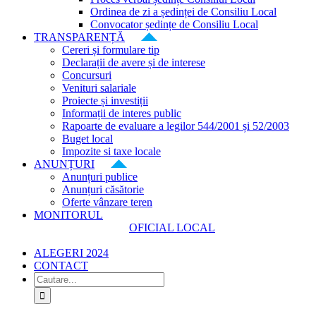
Ordinea de zi a ședinței de Consiliu Local
Convocator ședințe de Consiliu Local
TRANSPARENȚĂ
Cereri și formulare tip
Declarații de avere și de interese
Concursuri
Venituri salariale
Proiecte și investiții
Informații de interes public
Rapoarte de evaluare a legilor 544/2001 și 52/2003
Buget local
Impozite si taxe locale
ANUNȚURI
Anunțuri publice
Anunțuri căsătorie
Oferte vânzare teren
MONITORUL
OFICIAL LOCAL
ALEGERI 2024
CONTACT
Cautare...