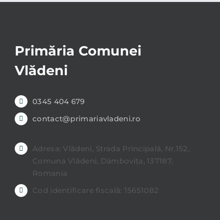
Primăria Comunei
Vlădeni
0345 404 679
contact@primariavladeni.ro
Adresa: Vlădeni, Strada Principală, Nr.152,
Comuna Vlădeni, Dâmbovița, 137187,
Romania
Cod identificare fiscală: 15651082