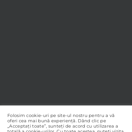
Folosim cookie-uri pe site-ul nostru pentru a vă
oferi cea mai bună experiență. Dând clic pe
„Acceptați toate”, sunteți de acord cu utilizarea a
totală a cookie-urilor. Cu toate acestea, puteți vizita