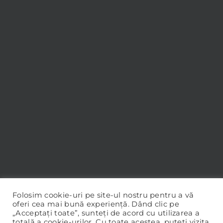
Folosim cookie-uri pe site-ul nostru pentru a vă
oferi cea mai bună experiență. Dând clic pe
„Acceptați toate”, sunteți de acord cu utilizarea a
totală a cookie-urilor. Cu toate acestea, puteți vizita