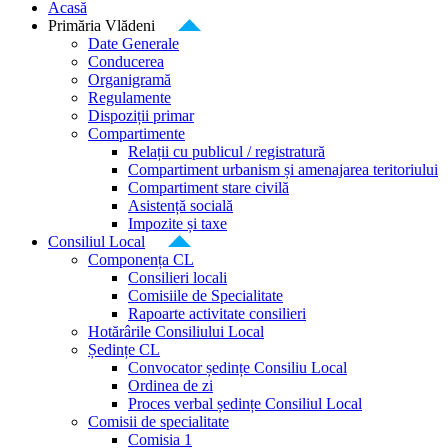
Acasă
Primăria Vlădeni
Date Generale
Conducerea
Organigramă
Regulamente
Dispoziții primar
Compartimente
Relații cu publicul / registratură
Compartiment urbanism și amenajarea teritoriului
Compartiment stare civilă
Asistență socială
Impozite și taxe
Consiliul Local
Componența CL
Consilieri locali
Comisiile de Specialitate
Rapoarte activitate consilieri
Hotărârile Consiliului Local
Ședințe CL
Convocator ședințe Consiliu Local
Ordinea de zi
Proces verbal ședințe Consiliul Local
Comisii de specialitate
Comisia 1