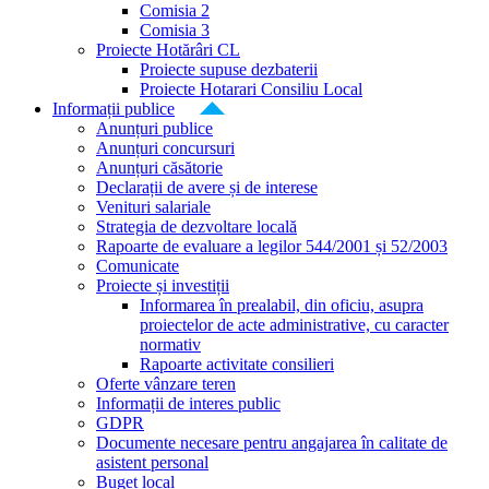
Comisia 2
Comisia 3
Proiecte Hotărâri CL
Proiecte supuse dezbaterii
Proiecte Hotarari Consiliu Local
Informații publice
Anunțuri publice
Anunțuri concursuri
Anunțuri căsătorie
Declarații de avere și de interese
Venituri salariale
Strategia de dezvoltare locală
Rapoarte de evaluare a legilor 544/2001 și 52/2003
Comunicate
Proiecte și investiții
Informarea în prealabil, din oficiu, asupra
proiectelor de acte administrative, cu caracter
normativ
Rapoarte activitate consilieri
Oferte vânzare teren
Informații de interes public
GDPR
Documente necesare pentru angajarea în calitate de
asistent personal
Buget local