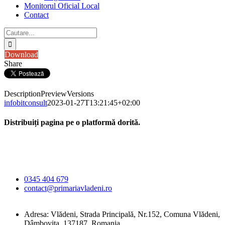
Monitorul Oficial Local
Contact
Cautare...
Download
Share
Description
Preview
Versions
infobitconsult
2023-01-27T13:21:45+02:00
Distribuiți pagina pe o platformă dorită.
Facebook
X
LinkedIn
WhatsApp
E-
Primăria Comunei
mail:
Vlădeni
0345 404 679
contact@primariavladeni.ro
Adresa: Vlădeni, Strada Principală, Nr.152, Comuna Vlădeni,
Dâmbovița, 137187, Romania