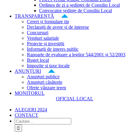
Ordinea de zi a ședinței de Consiliu Local
Convocator ședințe de Consiliu Local
TRANSPARENȚĂ
Cereri și formulare tip
Declarații de avere și de interese
Concursuri
Venituri salariale
Proiecte și investiții
Informații de interes public
Rapoarte de evaluare a legilor 544/2001 și 52/2003
Buget local
Impozite si taxe locale
ANUNȚURI
Anunțuri publice
Anunțuri căsătorie
Oferte vânzare teren
MONITORUL
OFICIAL LOCAL
ALEGERI 2024
CONTACT
Cautare...