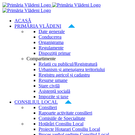
Skip
to
content
ACASĂ
PRIMĂRIA VLĂDENI
Date generale
Conducerea
Organigrama
Regulamente
Dispoziții primar
Compartimente
Relatii cu publicul/Registratură
Urbanism și amenajarea teritoriului
Registru agricol și cadastru
Resurse umane
Stare civilă
Asistență socială
Impozite si taxe
CONSILIUL LOCAL
Consilieri
Rapoarte activitate consilieri
Comisiile de Specialitate
Hotărâri Consiliu Local
Proiecte Hotarari Consiliu Local
Proces verbal ședințe Consiliul Local