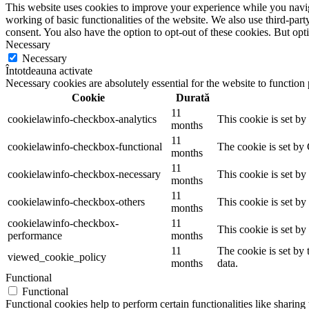
This website uses cookies to improve your experience while you navigat
working of basic functionalities of the website. We also use third-pa
consent. You also have the option to opt-out of these cookies. But op
Necessary
Necessary
Întotdeauna activate
Necessary cookies are absolutely essential for the website to function
Cookie
Durată
11
cookielawinfo-checkbox-analytics
This cookie is set b
months
11
cookielawinfo-checkbox-functional
The cookie is set by
months
11
cookielawinfo-checkbox-necessary
This cookie is set b
months
11
cookielawinfo-checkbox-others
This cookie is set b
months
cookielawinfo-checkbox-
11
This cookie is set b
performance
months
11
The cookie is set by
viewed_cookie_policy
months
data.
Functional
Functional
Functional cookies help to perform certain functionalities like sharing 