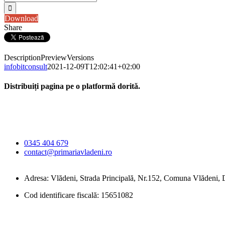
Download
Share
Description
Preview
Versions
infobitconsult
2021-12-09T12:02:41+02:00
Distribuiți pagina pe o platformă dorită.
Facebook
X
LinkedIn
WhatsApp
E-
Primăria Comunei
mail:
Vlădeni
0345 404 679
contact@primariavladeni.ro
Adresa: Vlădeni, Strada Principală, Nr.152, Comuna Vlădeni
Cod identificare fiscală: 15651082