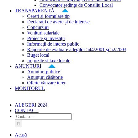
Convocator ședințe de Consiliu Local
TRANSPARENȚĂ
Cereri și formulare tip
Declarații de avere și de interese
Concursuri
Venituri salariale
Proiecte și investiții
Informații de interes public
Rapoarte de evaluare a legilor 544/2001 și 52/2003
Buget local
Impozite si taxe locale
ANUNȚURI
Anunțuri publice
Anunțuri căsătorie
Oferte vânzare teren
MONITORUL
ALEGERI 2024
CONTACT
Cautare...
Acasă