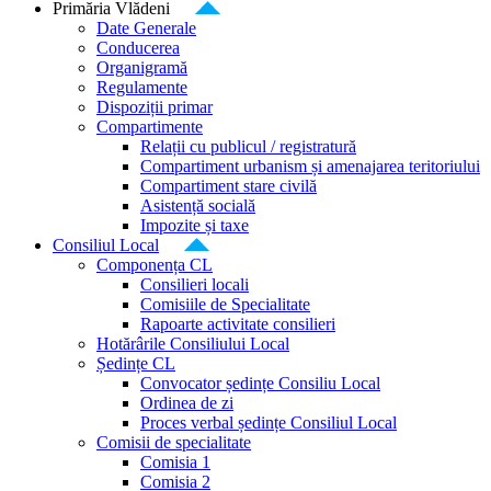
Primăria Vlădeni
Date Generale
Conducerea
Organigramă
Regulamente
Dispoziții primar
Compartimente
Relații cu publicul / registratură
Compartiment urbanism și amenajarea teritoriului
Compartiment stare civilă
Asistență socială
Impozite și taxe
Consiliul Local
Componența CL
Consilieri locali
Comisiile de Specialitate
Rapoarte activitate consilieri
Hotărârile Consiliului Local
Ședințe CL
Convocator ședințe Consiliu Local
Ordinea de zi
Proces verbal ședințe Consiliul Local
Comisii de specialitate
Comisia 1
Comisia 2