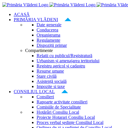
Skip
to
ACASĂ
content
PRIMĂRIA VLĂDENI
Date generale
Conducerea
Organigrama
Regulamente
Dispoziții primar
Compartimente
Relatii cu publicul/Registratură
Urbanism și amenajarea teritoriului
Registru agricol și cadastru
Resurse umane
Stare civilă
Asistență socială
Impozite si taxe
CONSILIUL LOCAL
Consilieri
Rapoarte activitate consilieri
Comisiile de Specialitate
Hotărâri Consiliu Local
Proiecte Hotarari Consiliu Local
Proces verbal ședințe Consiliul Local
Ordinea de zi a ședinței de Consiliu Local