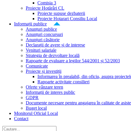
Comisia 3
Proiecte Hotărâri CL
Proiecte supuse dezbaterii
Proiecte Hotarari Consiliu Local
Informații publice
Anunțuri publice
Anunțuri concursuri
Anunțuri căsătorie
Declarații de avere și de interese
Venituri salariale
Strategia de dezvoltare locală
Rapoarte de evaluare a legilor 544/2001 și 52/2003
Comunicate
Proiecte și investiții
Informarea în prealabil, din oficiu, asupra proiecte
Rapoarte activitate consilieri
Oferte vânzare teren
Informații de interes public
GDPR
Documente necesare pentru angajarea în calitate de asiste
Buget local
Monitorul Oficial Local
Contact
Cautare...