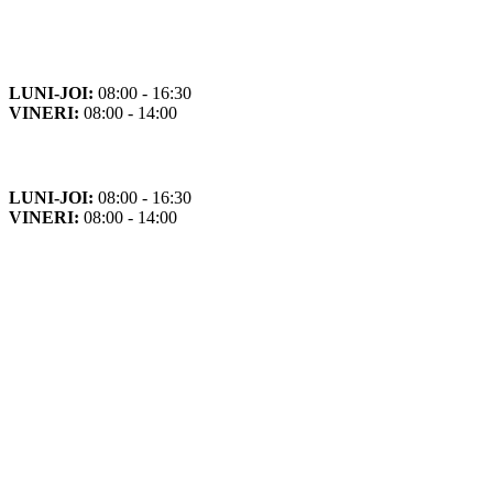
Orar
Program de funcționare
LUNI-JOI:
08:00 - 16:30
VINERI:
08:00 - 14:00
Program cu publicul
LUNI-JOI:
08:00 - 16:30
VINERI:
08:00 - 14:00