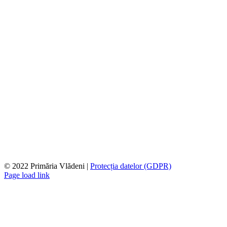
© 2022 Primăria Vlădeni |
Protecția datelor (GDPR)
Page load link
Go
to
Top