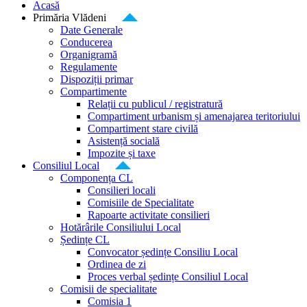
Acasă
Primăria Vlădeni
Date Generale
Conducerea
Organigramă
Regulamente
Dispoziții primar
Compartimente
Relații cu publicul / registratură
Compartiment urbanism și amenajarea teritoriului
Compartiment stare civilă
Asistență socială
Impozite și taxe
Consiliul Local
Componența CL
Consilieri locali
Comisiile de Specialitate
Rapoarte activitate consilieri
Hotărârile Consiliului Local
Ședințe CL
Convocator ședințe Consiliu Local
Ordinea de zi
Proces verbal ședințe Consiliul Local
Comisii de specialitate
Comisia 1