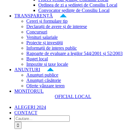
Ordinea de zi a ședinței de Consiliu Local
Convocator ședințe de Consiliu Local
TRANSPARENȚĂ
Cereri și formulare tip
Declarații de avere și de interese
Concursuri
Venituri salariale
Proiecte și investiții
Informații de interes public
Rapoarte de evaluare a legilor 544/2001 și 52/2003
Buget local
Impozite si taxe locale
ANUNȚURI
Anunțuri publice
Anunțuri căsătorie
Oferte vânzare teren
MONITORUL
OFICIAL LOCAL
ALEGERI 2024
CONTACT
Cautare...