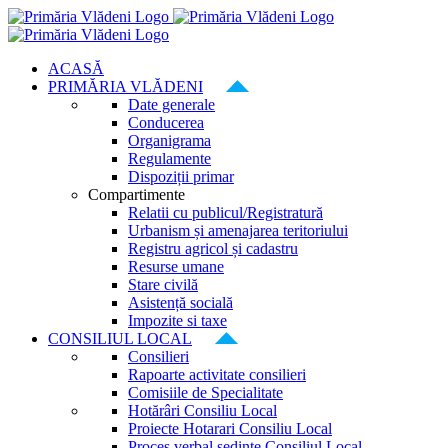
Skip
to
content
ACASĂ
PRIMĂRIA VLĂDENI
Date generale
Conducerea
Organigrama
Regulamente
Dispoziții primar
Compartimente
Relatii cu publicul/Registratură
Urbanism și amenajarea teritoriului
Registru agricol și cadastru
Resurse umane
Stare civilă
Asistență socială
Impozite si taxe
CONSILIUL LOCAL
Consilieri
Rapoarte activitate consilieri
Comisiile de Specialitate
Hotărâri Consiliu Local
Proiecte Hotarari Consiliu Local
Proces verbal ședințe Consiliul Local