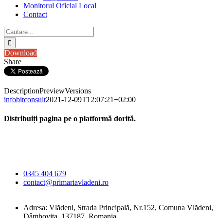
Monitorul Oficial Local
Contact
Cautare...
Download
Share
Description
Preview
Versions
infobitconsult
2021-12-09T12:07:21+02:00
Distribuiți pagina pe o platformă dorită.
Facebook
X
LinkedIn
WhatsApp
E-
Primăria Comunei
mail:
Vlădeni
0345 404 679
contact@primariavladeni.ro
Adresa: Vlădeni, Strada Principală, Nr.152, Comuna Vlădeni,
Dâmbovița, 137187, Romania