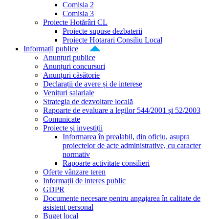
Comisia 2
Comisia 3
Proiecte Hotărâri CL
Proiecte supuse dezbaterii
Proiecte Hotarari Consiliu Local
Informații publice
Anunțuri publice
Anunțuri concursuri
Anunțuri căsătorie
Declarații de avere și de interese
Venituri salariale
Strategia de dezvoltare locală
Rapoarte de evaluare a legilor 544/2001 și 52/2003
Comunicate
Proiecte și investiții
Informarea în prealabil, din oficiu, asupra
proiectelor de acte administrative, cu caracter
normativ
Rapoarte activitate consilieri
Oferte vânzare teren
Informații de interes public
GDPR
Documente necesare pentru angajarea în calitate de
asistent personal
Buget local