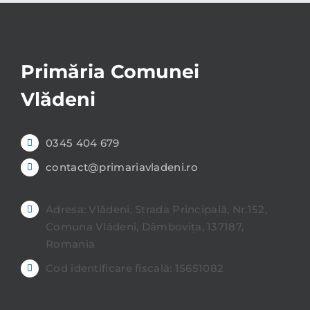
Primăria Comunei
Vlădeni
0345 404 679
contact@primariavladeni.ro
Adresa: Vlădeni, Strada Principală, Nr.152,
Comuna Vlădeni, Dâmbovița, 137187,
Romania
Cod identificare fiscală: 15651082