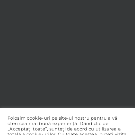
Folosim cookie-uri pe site-ul nostru pentru a vă
oferi cea mai bună experiență. Dând clic pe
„Acceptați toate”, sunteți de acord cu utilizarea a
totală a cookie-urilor. Cu toate acestea, puteți vizita