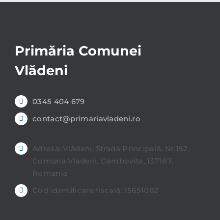
Primăria Comunei
Vlădeni
0345 404 679
contact@primariavladeni.ro
Adresa: Vlădeni, Strada Principală, Nr.152,
Comuna Vlădeni, Dâmbovița, 137187,
Romania
Cod identificare fiscală: 15651082