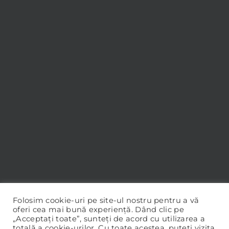
Folosim cookie-uri pe site-ul nostru pentru a vă
oferi cea mai bună experiență. Dând clic pe
„Acceptați toate”, sunteți de acord cu utilizarea a
totală a cookie-urilor. Cu toate acestea, puteți vizita