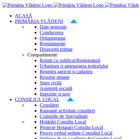
Skip
to
ACASĂ
content
PRIMĂRIA VLĂDENI
Date generale
Conducerea
Organigrama
Regulamente
Dispoziții primar
Compartimente
Relatii cu publicul/Registratură
Urbanism și amenajarea teritoriului
Registru agricol și cadastru
Resurse umane
Stare civilă
Asistență socială
Impozite si taxe
CONSILIUL LOCAL
Consilieri
Rapoarte activitate consilieri
Comisiile de Specialitate
Hotărâri Consiliu Local
Proiecte Hotarari Consiliu Local
Proces verbal ședințe Consiliul Local
Ordinea de zi a ședinței de Consiliu Local