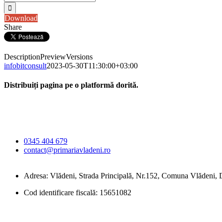
Download
Share
Description
Preview
Versions
infobitconsult
2023-05-30T11:30:00+03:00
Distribuiți pagina pe o platformă dorită.
Facebook
X
LinkedIn
WhatsApp
E-
Primăria Comunei
mail:
Vlădeni
0345 404 679
contact@primariavladeni.ro
Adresa: Vlădeni, Strada Principală, Nr.152, Comuna Vlădeni
Cod identificare fiscală: 15651082