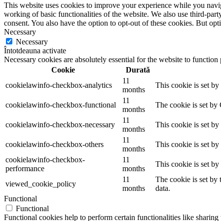
This website uses cookies to improve your experience while you navigat
working of basic functionalities of the website. We also use third-pa
consent. You also have the option to opt-out of these cookies. But op
Necessary
Necessary
Întotdeauna activate
Necessary cookies are absolutely essential for the website to function
Cookie
Durată
11
cookielawinfo-checkbox-analytics
This cookie is set b
months
11
cookielawinfo-checkbox-functional
The cookie is set by
months
11
cookielawinfo-checkbox-necessary
This cookie is set b
months
11
cookielawinfo-checkbox-others
This cookie is set b
months
cookielawinfo-checkbox-
11
This cookie is set b
performance
months
11
The cookie is set by
viewed_cookie_policy
months
data.
Functional
Functional
Functional cookies help to perform certain functionalities like sharing 