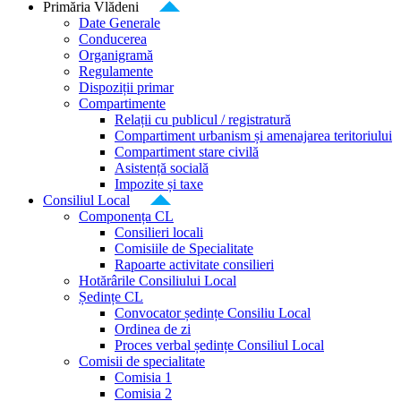
Primăria Vlădeni
Date Generale
Conducerea
Organigramă
Regulamente
Dispoziții primar
Compartimente
Relații cu publicul / registratură
Compartiment urbanism și amenajarea teritoriului
Compartiment stare civilă
Asistență socială
Impozite și taxe
Consiliul Local
Componența CL
Consilieri locali
Comisiile de Specialitate
Rapoarte activitate consilieri
Hotărârile Consiliului Local
Ședințe CL
Convocator ședințe Consiliu Local
Ordinea de zi
Proces verbal ședințe Consiliul Local
Comisii de specialitate
Comisia 1
Comisia 2