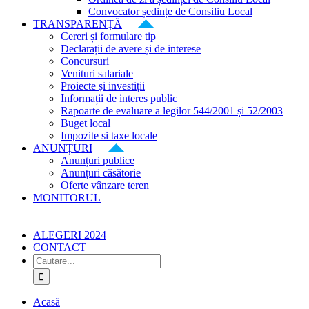
Convocator ședințe de Consiliu Local
TRANSPARENȚĂ
Cereri și formulare tip
Declarații de avere și de interese
Concursuri
Venituri salariale
Proiecte și investiții
Informații de interes public
Rapoarte de evaluare a legilor 544/2001 și 52/2003
Buget local
Impozite si taxe locale
ANUNȚURI
Anunțuri publice
Anunțuri căsătorie
Oferte vânzare teren
MONITORUL
ALEGERI 2024
CONTACT
Cautare...
Acasă