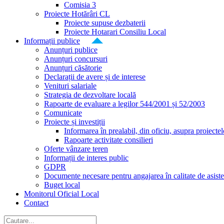
Comisia 3
Proiecte Hotărâri CL
Proiecte supuse dezbaterii
Proiecte Hotarari Consiliu Local
Informații publice
Anunțuri publice
Anunțuri concursuri
Anunțuri căsătorie
Declarații de avere și de interese
Venituri salariale
Strategia de dezvoltare locală
Rapoarte de evaluare a legilor 544/2001 și 52/2003
Comunicate
Proiecte și investiții
Informarea în prealabil, din oficiu, asupra proiecte
Rapoarte activitate consilieri
Oferte vânzare teren
Informații de interes public
GDPR
Documente necesare pentru angajarea în calitate de asiste
Buget local
Monitorul Oficial Local
Contact
Cautare...