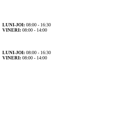
Orar
Program de funcționare
LUNI-JOI:
08:00 - 16:30
VINERI:
08:00 - 14:00
Program cu publicul
LUNI-JOI:
08:00 - 16:30
VINERI:
08:00 - 14:00