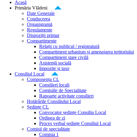
Acasă
Primăria Vlădeni
Date Generale
Conducerea
Organigramă
Regulamente
Dispoziții primar
Compartimente
Relații cu publicul / registratură
Compartiment urbanism și amenajarea teritoriului
Compartiment stare civilă
Asistență socială
Impozite și taxe
Consiliul Local
Componența CL
Consilieri locali
Comisiile de Specialitate
Rapoarte activitate consilieri
Hotărârile Consiliului Local
Ședințe CL
Convocator ședințe Consiliu Local
Ordinea de zi
Proces verbal ședințe Consiliul Local
Comisii de specialitate
Comisia 1