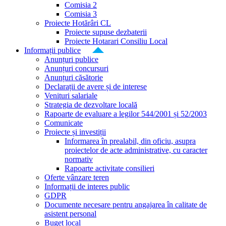
Comisia 2
Comisia 3
Proiecte Hotărâri CL
Proiecte supuse dezbaterii
Proiecte Hotarari Consiliu Local
Informații publice
Anunțuri publice
Anunțuri concursuri
Anunțuri căsătorie
Declarații de avere și de interese
Venituri salariale
Strategia de dezvoltare locală
Rapoarte de evaluare a legilor 544/2001 și 52/2003
Comunicate
Proiecte și investiții
Informarea în prealabil, din oficiu, asupra
proiectelor de acte administrative, cu caracter
normativ
Rapoarte activitate consilieri
Oferte vânzare teren
Informații de interes public
GDPR
Documente necesare pentru angajarea în calitate de
asistent personal
Buget local