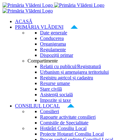
Skip
to
content
ACASĂ
PRIMĂRIA VLĂDENI
Date generale
Conducerea
Organigrama
Regulamente
Dispoziții primar
Compartimente
Relatii cu publicul/Registratură
Urbanism și amenajarea teritoriului
Registru agricol și cadastru
Resurse umane
Stare civilă
Asistență socială
Impozite si taxe
CONSILIUL LOCAL
Consilieri
Rapoarte activitate consilieri
Comisiile de Specialitate
Hotărâri Consiliu Local
Proiecte Hotarari Consiliu Local
Proces verbal ședințe Consiliul Local