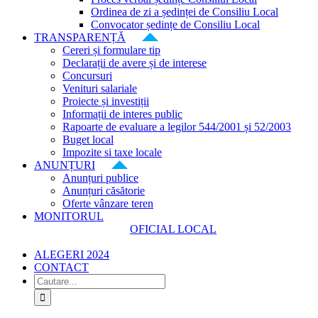
Ordinea de zi a ședinței de Consiliu Local
Convocator ședințe de Consiliu Local
TRANSPARENȚĂ
Cereri și formulare tip
Declarații de avere și de interese
Concursuri
Venituri salariale
Proiecte și investiții
Informații de interes public
Rapoarte de evaluare a legilor 544/2001 și 52/2003
Buget local
Impozite si taxe locale
ANUNȚURI
Anunțuri publice
Anunțuri căsătorie
Oferte vânzare teren
MONITORUL
OFICIAL LOCAL
ALEGERI 2024
CONTACT
Cautare...