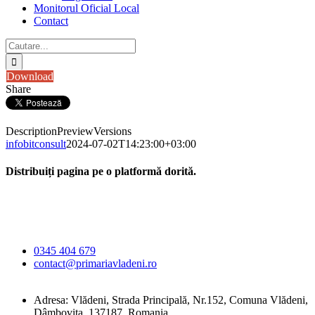
Monitorul Oficial Local
Contact
Cautare...
Download
Share
Description
Preview
Versions
infobitconsult
2024-07-02T14:23:00+03:00
Distribuiți pagina pe o platformă dorită.
Facebook
X
LinkedIn
WhatsApp
E-
Primăria Comunei
mail:
Vlădeni
0345 404 679
contact@primariavladeni.ro
Adresa: Vlădeni, Strada Principală, Nr.152, Comuna Vlădeni,
Dâmbovița, 137187, Romania