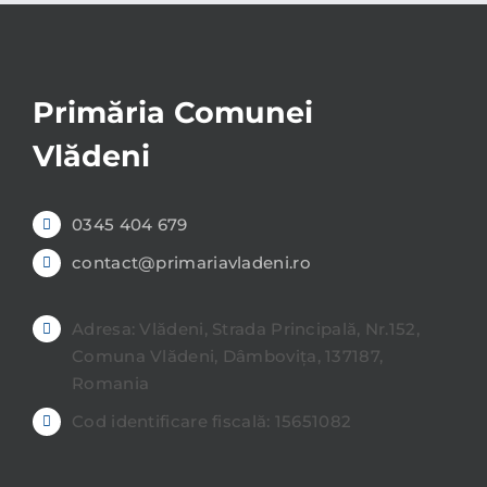
Primăria Comunei
Vlădeni
0345 404 679
contact@primariavladeni.ro
Adresa: Vlădeni, Strada Principală, Nr.152,
Comuna Vlădeni, Dâmbovița, 137187,
Romania
Cod identificare fiscală: 15651082