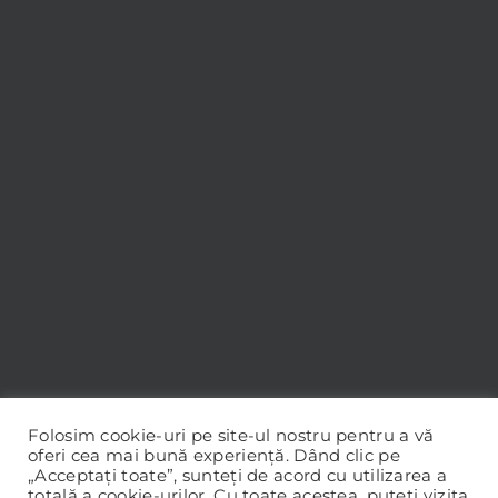
Folosim cookie-uri pe site-ul nostru pentru a vă
oferi cea mai bună experiență. Dând clic pe
„Acceptați toate”, sunteți de acord cu utilizarea a
totală a cookie-urilor. Cu toate acestea, puteți vizita