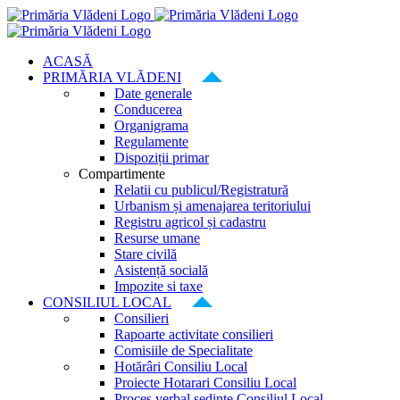
Skip
to
content
ACASĂ
PRIMĂRIA VLĂDENI
Date generale
Conducerea
Organigrama
Regulamente
Dispoziții primar
Compartimente
Relatii cu publicul/Registratură
Urbanism și amenajarea teritoriului
Registru agricol și cadastru
Resurse umane
Stare civilă
Asistență socială
Impozite si taxe
CONSILIUL LOCAL
Consilieri
Rapoarte activitate consilieri
Comisiile de Specialitate
Hotărâri Consiliu Local
Proiecte Hotarari Consiliu Local
Proces verbal ședințe Consiliul Local