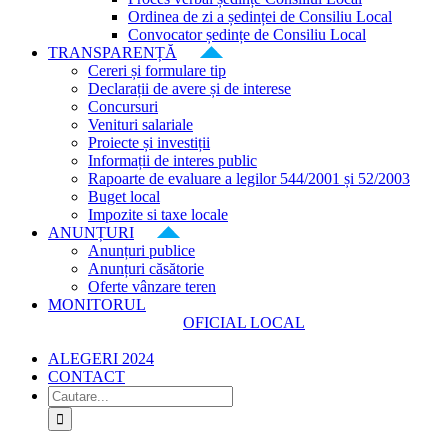
Ordinea de zi a ședinței de Consiliu Local
Convocator ședințe de Consiliu Local
TRANSPARENȚĂ
Cereri și formulare tip
Declarații de avere și de interese
Concursuri
Venituri salariale
Proiecte și investiții
Informații de interes public
Rapoarte de evaluare a legilor 544/2001 și 52/2003
Buget local
Impozite si taxe locale
ANUNȚURI
Anunțuri publice
Anunțuri căsătorie
Oferte vânzare teren
MONITORUL
OFICIAL LOCAL
ALEGERI 2024
CONTACT
Cautare...