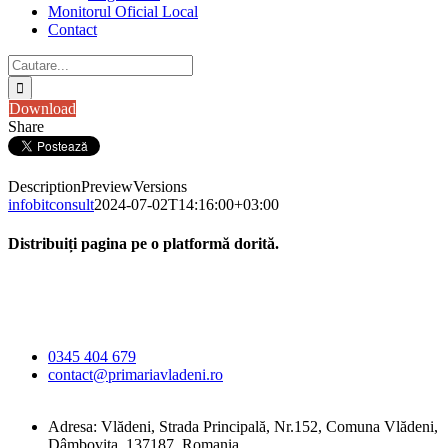
Monitorul Oficial Local
Contact
Cautare...
Download
Share
Description
Preview
Versions
infobitconsult
2024-07-02T14:16:00+03:00
Distribuiți pagina pe o platformă dorită.
Facebook
X
LinkedIn
WhatsApp
E-
Primăria Comunei
mail:
Vlădeni
0345 404 679
contact@primariavladeni.ro
Adresa: Vlădeni, Strada Principală, Nr.152, Comuna Vlădeni,
Dâmbovița, 137187, Romania