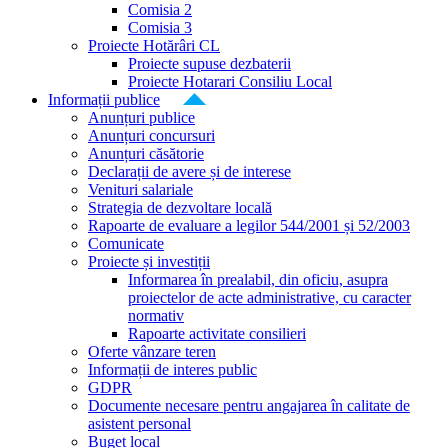
Comisia 2
Comisia 3
Proiecte Hotărâri CL
Proiecte supuse dezbaterii
Proiecte Hotarari Consiliu Local
Informații publice
Anunțuri publice
Anunțuri concursuri
Anunțuri căsătorie
Declarații de avere și de interese
Venituri salariale
Strategia de dezvoltare locală
Rapoarte de evaluare a legilor 544/2001 și 52/2003
Comunicate
Proiecte și investiții
Informarea în prealabil, din oficiu, asupra
proiectelor de acte administrative, cu caracter
normativ
Rapoarte activitate consilieri
Oferte vânzare teren
Informații de interes public
GDPR
Documente necesare pentru angajarea în calitate de
asistent personal
Buget local