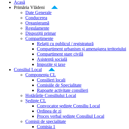
Acasă
Primăria Vlădeni
Date Generale
Conducerea
Organigramă
Regulamente
Dispoziții primar
Compartimente
Relații cu publicul / registratură
Compartiment urbanism și amenajarea teritoriului
Compartiment stare civilă
Asistență socială
Impozite și taxe
Consiliul Local
Componența CL
Consilieri locali
Comisiile de Specialitate
Rapoarte activitate consilieri
Hotărârile Consiliului Local
Ședințe CL
Convocator ședințe Consiliu Local
Ordinea de zi
Proces verbal ședințe Consiliul Local
Comisii de specialitate
Comisia 1