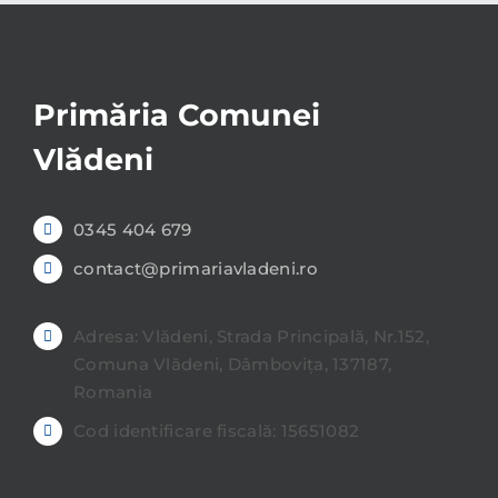
Primăria Comunei
Vlădeni
0345 404 679
contact@primariavladeni.ro
Adresa: Vlădeni, Strada Principală, Nr.152,
Comuna Vlădeni, Dâmbovița, 137187,
Romania
Cod identificare fiscală: 15651082