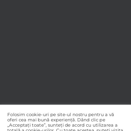
Folosim cookie-uri pe site-ul nostru pentru a vă
oferi cea mai bună experiență. Dând clic pe
„Acceptați toate”, sunteți de acord cu utilizarea a
totală a cookie-urilor. Cu toate acestea, puteți vizita