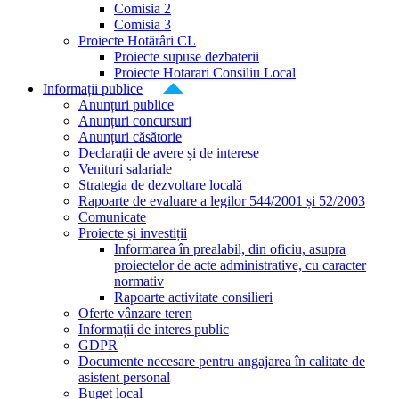
Comisia 2
Comisia 3
Proiecte Hotărâri CL
Proiecte supuse dezbaterii
Proiecte Hotarari Consiliu Local
Informații publice
Anunțuri publice
Anunțuri concursuri
Anunțuri căsătorie
Declarații de avere și de interese
Venituri salariale
Strategia de dezvoltare locală
Rapoarte de evaluare a legilor 544/2001 și 52/2003
Comunicate
Proiecte și investiții
Informarea în prealabil, din oficiu, asupra
proiectelor de acte administrative, cu caracter
normativ
Rapoarte activitate consilieri
Oferte vânzare teren
Informații de interes public
GDPR
Documente necesare pentru angajarea în calitate de
asistent personal
Buget local