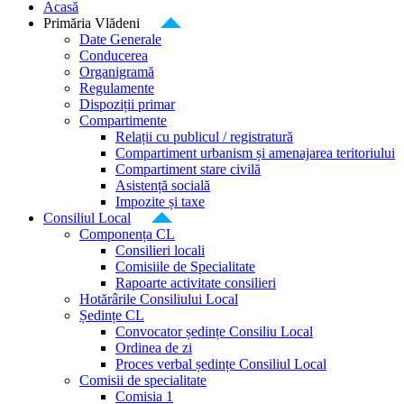
Acasă
Primăria Vlădeni
Date Generale
Conducerea
Organigramă
Regulamente
Dispoziții primar
Compartimente
Relații cu publicul / registratură
Compartiment urbanism și amenajarea teritoriului
Compartiment stare civilă
Asistență socială
Impozite și taxe
Consiliul Local
Componența CL
Consilieri locali
Comisiile de Specialitate
Rapoarte activitate consilieri
Hotărârile Consiliului Local
Ședințe CL
Convocator ședințe Consiliu Local
Ordinea de zi
Proces verbal ședințe Consiliul Local
Comisii de specialitate
Comisia 1