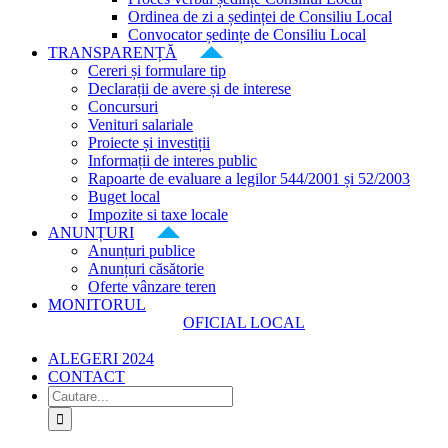
Ordinea de zi a ședinței de Consiliu Local
Convocator ședințe de Consiliu Local
TRANSPARENȚĂ
Cereri și formulare tip
Declarații de avere și de interese
Concursuri
Venituri salariale
Proiecte și investiții
Informații de interes public
Rapoarte de evaluare a legilor 544/2001 și 52/2003
Buget local
Impozite si taxe locale
ANUNȚURI
Anunțuri publice
Anunțuri căsătorie
Oferte vânzare teren
MONITORUL
OFICIAL LOCAL
ALEGERI 2024
CONTACT
Cautare...