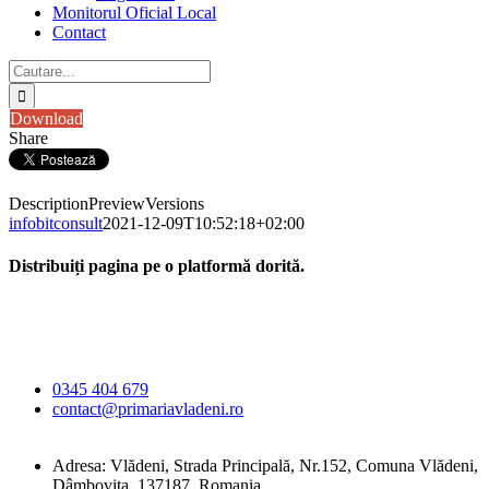
Monitorul Oficial Local
Contact
Cautare...
Download
Share
Description
Preview
Versions
infobitconsult
2021-12-09T10:52:18+02:00
Distribuiți pagina pe o platformă dorită.
Facebook
X
LinkedIn
WhatsApp
E-
Primăria Comunei
mail:
Vlădeni
0345 404 679
contact@primariavladeni.ro
Adresa: Vlădeni, Strada Principală, Nr.152, Comuna Vlădeni,
Dâmbovița, 137187, Romania