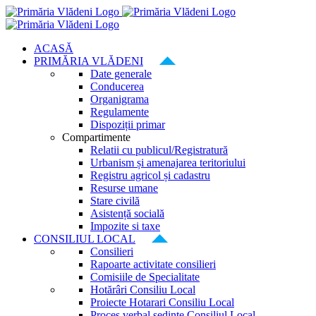
Skip
to
content
ACASĂ
PRIMĂRIA VLĂDENI
Date generale
Conducerea
Organigrama
Regulamente
Dispoziții primar
Compartimente
Relatii cu publicul/Registratură
Urbanism și amenajarea teritoriului
Registru agricol și cadastru
Resurse umane
Stare civilă
Asistență socială
Impozite si taxe
CONSILIUL LOCAL
Consilieri
Rapoarte activitate consilieri
Comisiile de Specialitate
Hotărâri Consiliu Local
Proiecte Hotarari Consiliu Local
Proces verbal ședințe Consiliul Local