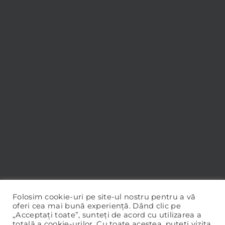
Folosim cookie-uri pe site-ul nostru pentru a vă
oferi cea mai bună experiență. Dând clic pe
„Acceptați toate”, sunteți de acord cu utilizarea a
totală a cookie-urilor. Cu toate acestea, puteți vizita