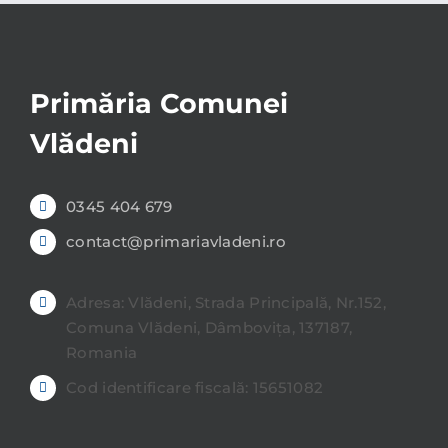
Primăria Comunei
Vlădeni
0345 404 679
contact@primariavladeni.ro
Adresa: Vlădeni, Strada Principală, Nr.152,
Comuna Vlădeni, Dâmbovița, 137187,
Romania
Cod identificare fiscală: 15651082