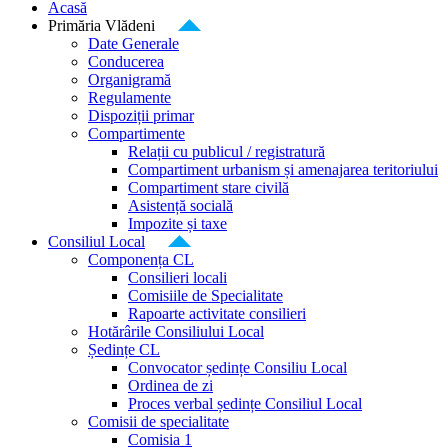
Acasă
Primăria Vlădeni
Date Generale
Conducerea
Organigramă
Regulamente
Dispoziții primar
Compartimente
Relații cu publicul / registratură
Compartiment urbanism și amenajarea teritoriului
Compartiment stare civilă
Asistență socială
Impozite și taxe
Consiliul Local
Componența CL
Consilieri locali
Comisiile de Specialitate
Rapoarte activitate consilieri
Hotărârile Consiliului Local
Ședințe CL
Convocator ședințe Consiliu Local
Ordinea de zi
Proces verbal ședințe Consiliul Local
Comisii de specialitate
Comisia 1