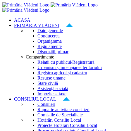
Skip
to
content
ACASĂ
PRIMĂRIA VLĂDENI
Date generale
Conducerea
Organigrama
Regulamente
Dispoziții primar
Compartimente
Relatii cu publicul/Registratură
Urbanism și amenajarea teritoriului
Registru agricol și cadastru
Resurse umane
Stare civilă
Asistență socială
Impozite si taxe
CONSILIUL LOCAL
Consilieri
Rapoarte activitate consilieri
Comisiile de Specialitate
Hotărâri Consiliu Local
Proiecte Hotarari Consiliu Local
Proces verbal ședințe Consiliul Local