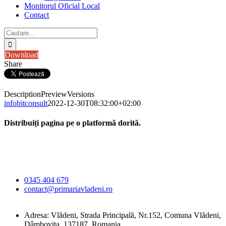
Monitorul Oficial Local
Contact
Cautare...
Download
Share
Description
Preview
Versions
infobitconsult
2022-12-30T08:32:00+02:00
Distribuiți pagina pe o platformă dorită.
Facebook
X
LinkedIn
WhatsApp
E-
Primăria Comunei
mail:
Vlădeni
0345 404 679
contact@primariavladeni.ro
Adresa: Vlădeni, Strada Principală, Nr.152, Comuna Vlădeni,
Dâmbovița, 137187, Romania