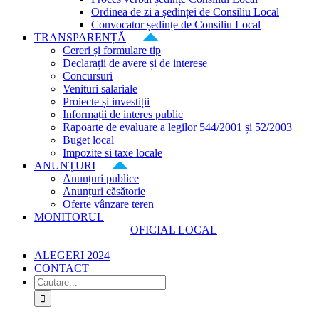
Ordinea de zi a ședinței de Consiliu Local
Convocator ședințe de Consiliu Local
TRANSPARENȚĂ
Cereri și formulare tip
Declarații de avere și de interese
Concursuri
Venituri salariale
Proiecte și investiții
Informații de interes public
Rapoarte de evaluare a legilor 544/2001 și 52/2003
Buget local
Impozite si taxe locale
ANUNȚURI
Anunțuri publice
Anunțuri căsătorie
Oferte vânzare teren
MONITORUL
OFICIAL LOCAL
ALEGERI 2024
CONTACT
Cautare...