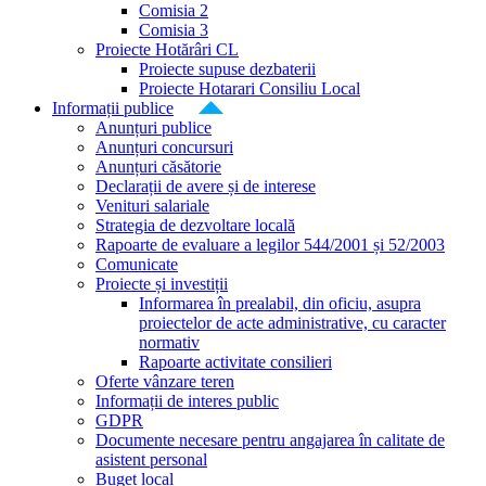
Comisia 2
Comisia 3
Proiecte Hotărâri CL
Proiecte supuse dezbaterii
Proiecte Hotarari Consiliu Local
Informații publice
Anunțuri publice
Anunțuri concursuri
Anunțuri căsătorie
Declarații de avere și de interese
Venituri salariale
Strategia de dezvoltare locală
Rapoarte de evaluare a legilor 544/2001 și 52/2003
Comunicate
Proiecte și investiții
Informarea în prealabil, din oficiu, asupra
proiectelor de acte administrative, cu caracter
normativ
Rapoarte activitate consilieri
Oferte vânzare teren
Informații de interes public
GDPR
Documente necesare pentru angajarea în calitate de
asistent personal
Buget local