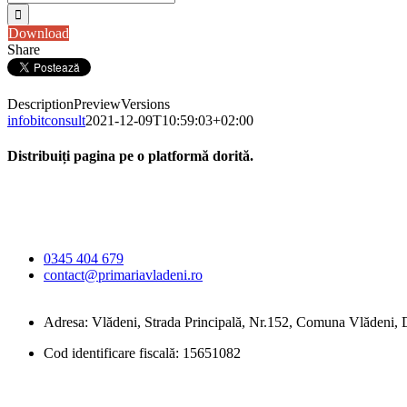
Download
Share
Description
Preview
Versions
infobitconsult
2021-12-09T10:59:03+02:00
Distribuiți pagina pe o platformă dorită.
Facebook
X
LinkedIn
WhatsApp
E-
Primăria Comunei
mail:
Vlădeni
0345 404 679
contact@primariavladeni.ro
Adresa: Vlădeni, Strada Principală, Nr.152, Comuna Vlădeni
Cod identificare fiscală: 15651082