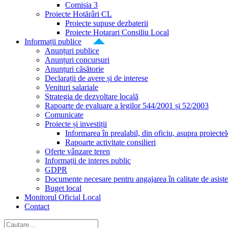
Comisia 3
Proiecte Hotărâri CL
Proiecte supuse dezbaterii
Proiecte Hotarari Consiliu Local
Informații publice
Anunțuri publice
Anunțuri concursuri
Anunțuri căsătorie
Declarații de avere și de interese
Venituri salariale
Strategia de dezvoltare locală
Rapoarte de evaluare a legilor 544/2001 și 52/2003
Comunicate
Proiecte și investiții
Informarea în prealabil, din oficiu, asupra proiecte
Rapoarte activitate consilieri
Oferte vânzare teren
Informații de interes public
GDPR
Documente necesare pentru angajarea în calitate de asiste
Buget local
Monitorul Oficial Local
Contact
Cautare...