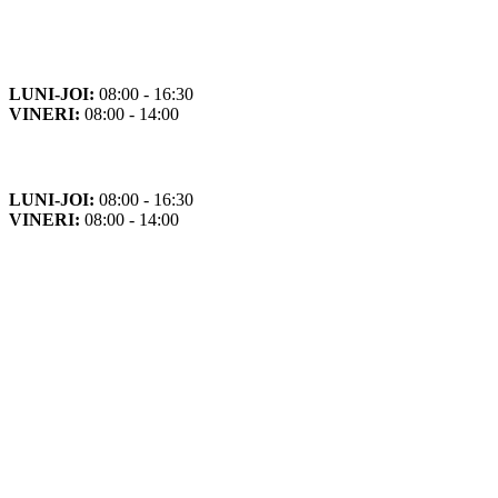
Orar
Program de funcționare
LUNI-JOI:
08:00 - 16:30
VINERI:
08:00 - 14:00
Program cu publicul
LUNI-JOI:
08:00 - 16:30
VINERI:
08:00 - 14:00