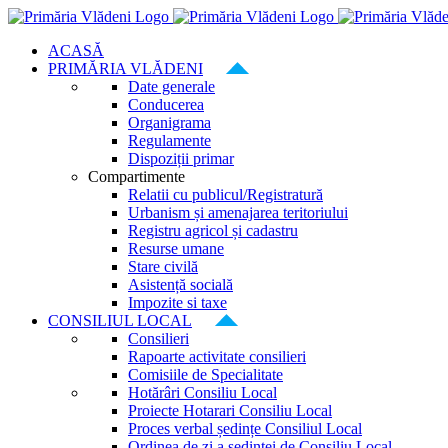
Skip
to
ACASĂ
content
PRIMĂRIA VLĂDENI
Date generale
Conducerea
Organigrama
Regulamente
Dispoziții primar
Compartimente
Relatii cu publicul/Registratură
Urbanism și amenajarea teritoriului
Registru agricol și cadastru
Resurse umane
Stare civilă
Asistență socială
Impozite si taxe
CONSILIUL LOCAL
Consilieri
Rapoarte activitate consilieri
Comisiile de Specialitate
Hotărâri Consiliu Local
Proiecte Hotarari Consiliu Local
Proces verbal ședințe Consiliul Local
Ordinea de zi a ședinței de Consiliu Local