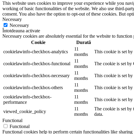
This website uses cookies to improve your experience while you navigat
working of basic functionalities of the website. We also use third-pa
consent. You also have the option to opt-out of these cookies. But op
Necessary
Necessary
Întotdeauna activate
Necessary cookies are absolutely essential for the website to function
Cookie
Durată
11
cookielawinfo-checkbox-analytics
This cookie is set b
months
11
cookielawinfo-checkbox-functional
The cookie is set by
months
11
cookielawinfo-checkbox-necessary
This cookie is set b
months
11
cookielawinfo-checkbox-others
This cookie is set b
months
cookielawinfo-checkbox-
11
This cookie is set b
performance
months
11
The cookie is set by
viewed_cookie_policy
months
data.
Functional
Functional
Functional cookies help to perform certain functionalities like sharing 