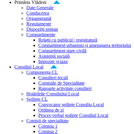
Primăria Vlădeni
Date Generale
Conducerea
Organigramă
Regulamente
Dispoziții primar
Compartimente
Relații cu publicul / registratură
Compartiment urbanism și amenajarea teritoriului
Compartiment stare civilă
Asistență socială
Impozite și taxe
Consiliul Local
Componența CL
Consilieri locali
Comisiile de Specialitate
Rapoarte activitate consilieri
Hotărârile Consiliului Local
Ședințe CL
Convocator ședințe Consiliu Local
Ordinea de zi
Proces verbal ședințe Consiliul Local
Comisii de specialitate
Comisia 1
Comisia 2