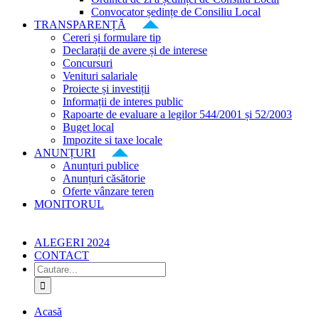
Convocator ședințe de Consiliu Local
TRANSPARENȚĂ
Cereri și formulare tip
Declarații de avere și de interese
Concursuri
Venituri salariale
Proiecte și investiții
Informații de interes public
Rapoarte de evaluare a legilor 544/2001 și 52/2003
Buget local
Impozite si taxe locale
ANUNȚURI
Anunțuri publice
Anunțuri căsătorie
Oferte vânzare teren
MONITORUL
ALEGERI 2024
CONTACT
Cautare...
Acasă