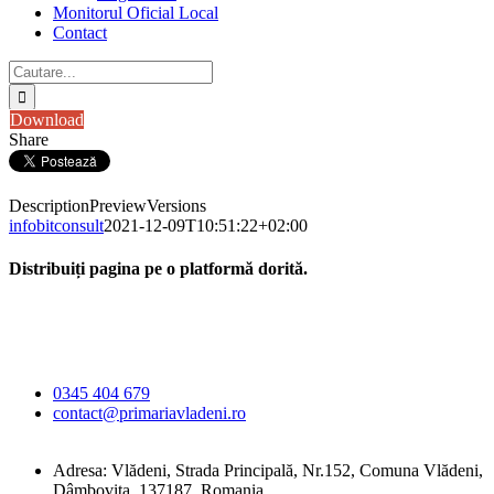
Monitorul Oficial Local
Contact
Cautare...
Download
Share
Description
Preview
Versions
infobitconsult
2021-12-09T10:51:22+02:00
Distribuiți pagina pe o platformă dorită.
Facebook
X
LinkedIn
WhatsApp
E-
Primăria Comunei
mail:
Vlădeni
0345 404 679
contact@primariavladeni.ro
Adresa: Vlădeni, Strada Principală, Nr.152, Comuna Vlădeni,
Dâmbovița, 137187, Romania