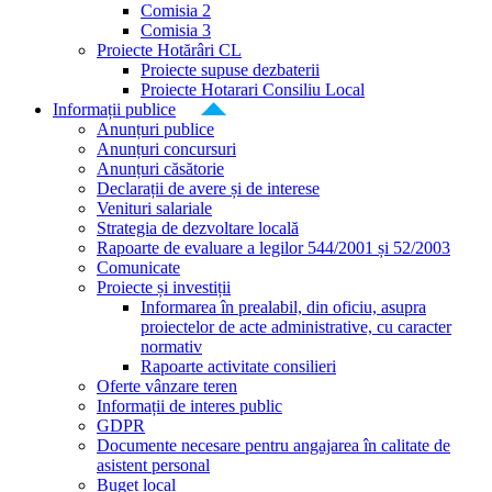
Comisia 2
Comisia 3
Proiecte Hotărâri CL
Proiecte supuse dezbaterii
Proiecte Hotarari Consiliu Local
Informații publice
Anunțuri publice
Anunțuri concursuri
Anunțuri căsătorie
Declarații de avere și de interese
Venituri salariale
Strategia de dezvoltare locală
Rapoarte de evaluare a legilor 544/2001 și 52/2003
Comunicate
Proiecte și investiții
Informarea în prealabil, din oficiu, asupra
proiectelor de acte administrative, cu caracter
normativ
Rapoarte activitate consilieri
Oferte vânzare teren
Informații de interes public
GDPR
Documente necesare pentru angajarea în calitate de
asistent personal
Buget local