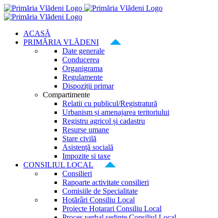
Skip
to
content
ACASĂ
PRIMĂRIA VLĂDENI
Date generale
Conducerea
Organigrama
Regulamente
Dispoziții primar
Compartimente
Relatii cu publicul/Registratură
Urbanism și amenajarea teritoriului
Registru agricol și cadastru
Resurse umane
Stare civilă
Asistență socială
Impozite si taxe
CONSILIUL LOCAL
Consilieri
Rapoarte activitate consilieri
Comisiile de Specialitate
Hotărâri Consiliu Local
Proiecte Hotarari Consiliu Local
Proces verbal ședințe Consiliul Local