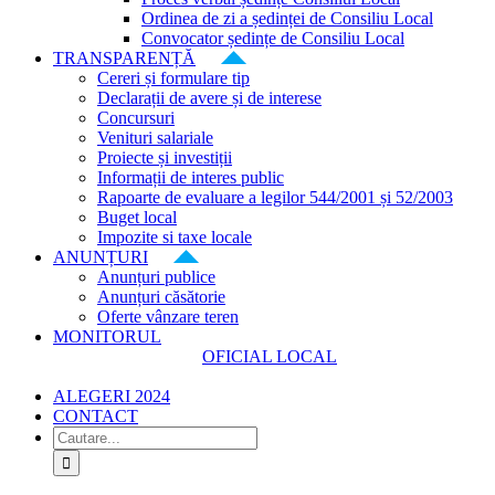
Ordinea de zi a ședinței de Consiliu Local
Convocator ședințe de Consiliu Local
TRANSPARENȚĂ
Cereri și formulare tip
Declarații de avere și de interese
Concursuri
Venituri salariale
Proiecte și investiții
Informații de interes public
Rapoarte de evaluare a legilor 544/2001 și 52/2003
Buget local
Impozite si taxe locale
ANUNȚURI
Anunțuri publice
Anunțuri căsătorie
Oferte vânzare teren
MONITORUL
OFICIAL LOCAL
ALEGERI 2024
CONTACT
Cautare...