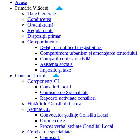
Acasă
Primăria Vlădeni
Date Generale
Conducerea
Organigramă
Regulamente
Dispoziții primar
Compartimente
Relații cu publicul / registratură
Compartiment urbanism și amenajarea teritoriului
Compartiment stare civilă
Asistență socială
Impozite și taxe
Consiliul Local
Componența CL
Consilieri locali
Comisiile de Specialitate
Rapoarte activitate consilieri
Hotărârile Consiliului Local
Ședințe CL
Convocator ședințe Consiliu Local
Ordinea de zi
Proces verbal ședințe Consiliul Local
Comisii de specialitate
Comisia 1