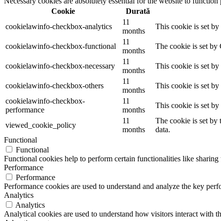
Necessary cookies are absolutely essential for the website to function
Cookie
Durată
11
cookielawinfo-checkbox-analytics
This cookie is set b
months
11
cookielawinfo-checkbox-functional
The cookie is set by
months
11
cookielawinfo-checkbox-necessary
This cookie is set b
months
11
cookielawinfo-checkbox-others
This cookie is set b
months
cookielawinfo-checkbox-
11
This cookie is set b
performance
months
11
The cookie is set by
viewed_cookie_policy
months
data.
Functional
Functional
Functional cookies help to perform certain functionalities like sharing 
Performance
Performance
Performance cookies are used to understand and analyze the key perfor
Analytics
Analytics
Analytical cookies are used to understand how visitors interact with th