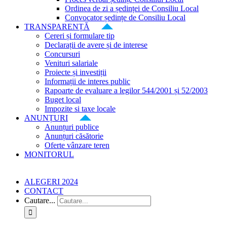
Ordinea de zi a ședinței de Consiliu Local
Convocator ședințe de Consiliu Local
TRANSPARENȚĂ
Cereri și formulare tip
Declarații de avere și de interese
Concursuri
Venituri salariale
Proiecte și investiții
Informații de interes public
Rapoarte de evaluare a legilor 544/2001 și 52/2003
Buget local
Impozite si taxe locale
ANUNȚURI
Anunțuri publice
Anunțuri căsătorie
Oferte vânzare teren
MONITORUL
ALEGERI 2024
CONTACT
Cautare...