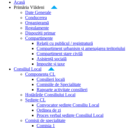
Acasă
Primăria Vlădeni
Date Generale
Conducerea
Organigramă
Regulamente
Dispoziții primar
Compartimente
Relații cu publicul / registratură
Compartiment urbanism și amenajarea teritoriului
Compartiment stare civilă
Asistență socială
Impozite și taxe
Consiliul Local
Componența CL
Consilieri locali
Comisiile de Specialitate
Rapoarte activitate consilieri
Hotărârile Consiliului Local
Ședințe CL
Convocator ședințe Consiliu Local
Ordinea de zi
Proces verbal ședințe Consiliul Local
Comisii de specialitate
Comisia 1