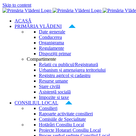
Skip to content
ACASĂ
PRIMĂRIA VLĂDENI
Date generale
Conducerea
Organigrama
Regulamente
Dispoziții primar
Compartimente
Relatii cu publicul/Registratură
Urbanism și amenajarea teritoriului
Registru agricol și cadastru
Resurse umane
Stare civilă
Asistență socială
Impozite si taxe
CONSILIUL LOCAL
Consilieri
Rapoarte activitate consilieri
Comisiile de Specialitate
Hotărâri Consiliu Local
Proiecte Hotarari Consiliu Local
Proces verbal ședințe Consiliul Local