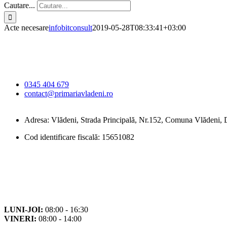
Cautare...
Acte necesare
infobitconsult
2019-05-28T08:33:41+03:00
Primăria Comunei
Vlădeni
0345 404 679
contact@primariavladeni.ro
Adresa: Vlădeni, Strada Principală, Nr.152, Comuna Vlădeni
Cod identificare fiscală: 15651082
Orar
Program de funcționare
LUNI-JOI:
08:00 - 16:30
VINERI:
08:00 - 14:00