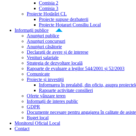
Comisia 2
Comisia 3
Proiecte Hotărâri CL
Proiecte supuse dezbaterii
Proiecte Hotarari Consiliu Local
Informații publice
Anunțuri publice
Anunțuri concursuri
Anunțuri căsătorie
Declarații de avere și de interese
Venituri salariale
Strategia de dezvoltare locală
Rapoarte de evaluare a legilor 544/2001 și 52/2003
Comunicate
Proiecte și investiții
Informarea în prealabil, din oficiu, asupra proiecte
Rapoarte activitate consilieri
Oferte vânzare teren
Informații de interes public
GDPR
Documente necesare pentru angajarea în calitate de asiste
Buget local
Monitorul Oficial Local
Contact